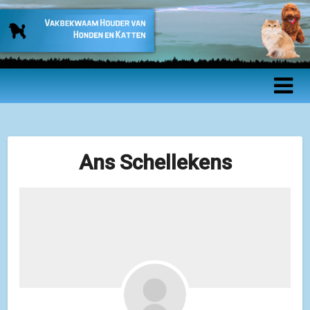
Vakbekwaam
Houder van
Honden en
Katten –
Ans Schellekens
Beroepsopleidin