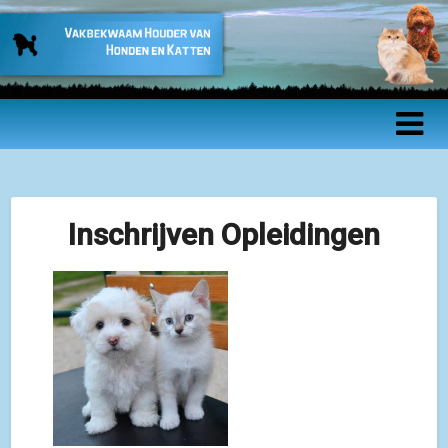
Vakbekwaam
Houder van
Honden en
Katten –
Inschrijven Opleidingen
Beroepsopleidin