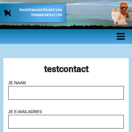
Vakbekwaam
Houder van
Honden en
Katten –
testcontact
Beroepsopleidin
JE NAAM
JE E-MAILADRES