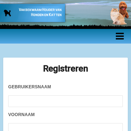
Vakbekwaam
Houder van
Honden en
Katten –
Registreren
Beroepsopleidin
GEBRUIKERSNAAM
VOORNAAM