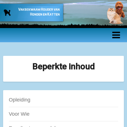
Vakbekwaam
Houder van
Honden en
Katten –
Beperkte inhoud
Beroepsopleidin
Opleiding
Voor Wie