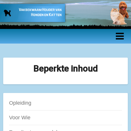
Vakbekwaam
Houder van
Honden en
Katten –
Beperkte inhoud
Beroepsopleidin
Opleiding
Voor Wie